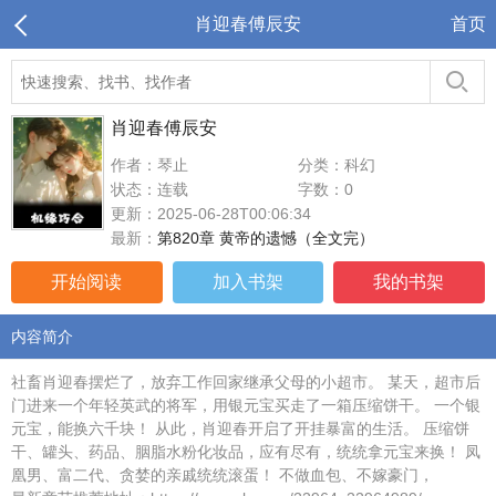
肖迎春傅辰安
首页
肖迎春傅辰安
作者：琴止
分类：科幻
状态：连载
字数：0
更新：2025-06-28T00:06:34
最新：
第820章 黄帝的遗憾（全文完）
开始阅读
加入书架
我的书架
内容简介
社畜肖迎春摆烂了，放弃工作回家继承父母的小超市。 某天，超市后
门进来一个年轻英武的将军，用银元宝买走了一箱压缩饼干。 一个银
元宝，能换六千块！ 从此，肖迎春开启了开挂暴富的生活。 压缩饼
干、罐头、药品、胭脂水粉化妆品，应有尽有，统统拿元宝来换！ 凤
凰男、富二代、贪婪的亲戚统统滚蛋！ 不做血包、不嫁豪门，