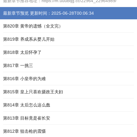
最新章节推荐地址：https://m.uuubqg.cc/22964_22964989/
最新章节预览 更新时间：2025-06-28T00:06:34
第820章 黄帝的遗憾（全文完）
第819章 养成系从婴儿开始
第818章 太后怀孕了
第817章 一挑三
第816章 小皇帝的为难
第815章 皇上只喜欢摄政王夫妇
第814章 太后怎么这么蠢
第813章 目标竟是崔长安
第812章 狙击枪的震慑