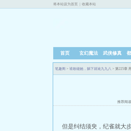
将本站设为首页
|
收藏本站
首页
玄幻魔法
武侠修真
笔趣阁
>
谁敢碰她，躺下就讹九九八
> 第225章
推荐阅
但是纠结须臾，纪雀就大