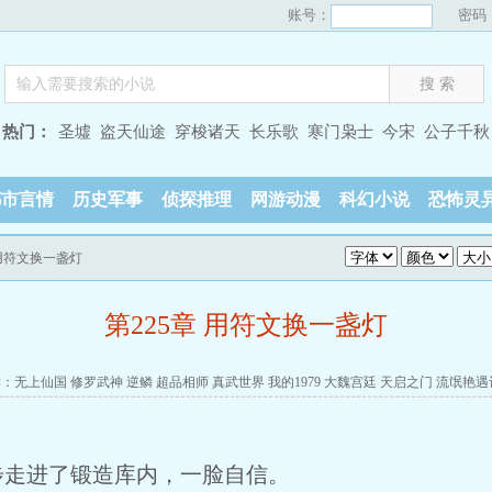
账号：
密码
热门：
圣墟
盗天仙途
穿梭诸天
长乐歌
寒门枭士
今宋
公子千秋
都市言情
历史军事
侦探推理
网游动漫
科幻小说
恐怖灵
 用符文换一盏灯
第225章 用符文换一盏灯
读：
无上仙国
修罗武神
逆鳞
超品相师
真武世界
我的1979
大魏宫廷
天启之门
流氓艳遇
步走进了锻造库内，一脸自信。