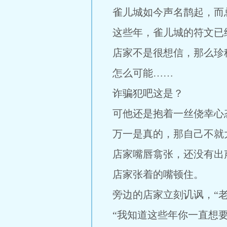
雀儿城如今声名鹊起，而
这些年，雀儿城的符文已
店家不是很想信，那么珍
怎么可能……
诈骗犯吧这是？
可他还是抱着一丝侥幸心
万一是真的，那自己不就
店家嘴唇翕张，还没有出声
店家张着的嘴顿住。
旁边的店家立刻讥讽，“老
“我知道这些年你一直想要