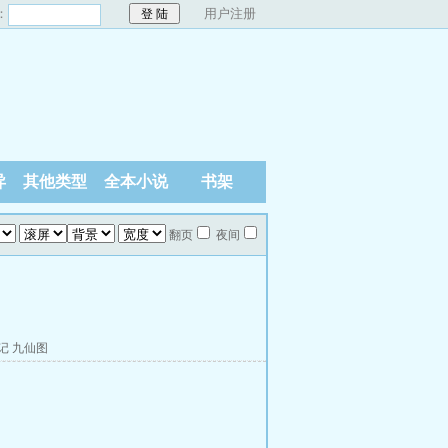
：
用户注册
异
其他类型
全本小说
书架
翻页
夜间
记
九仙图