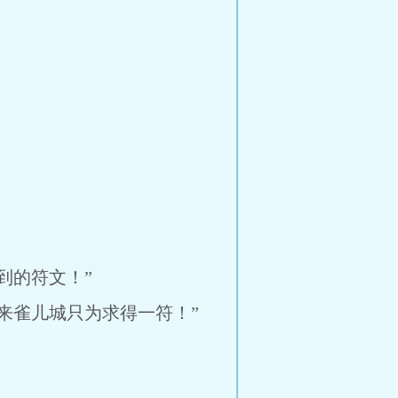
到的符文！”
来雀儿城只为求得一符！”