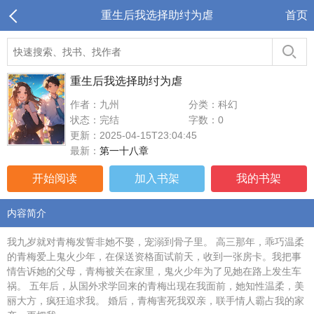
重生后我选择助纣为虐
首页
重生后我选择助纣为虐
作者：九州
分类：科幻
状态：完结
字数：0
更新：2025-04-15T23:04:45
最新：
第一十八章
开始阅读
加入书架
我的书架
内容简介
我九岁就对青梅发誓非她不娶，宠溺到骨子里。 高三那年，乖巧温柔
的青梅爱上鬼火少年，在保送资格面试前天，收到一张房卡。我把事
情告诉她的父母，青梅被关在家里，鬼火少年为了见她在路上发生车
祸。 五年后，从国外求学回来的青梅出现在我面前，她知性温柔，美
丽大方，疯狂追求我。 婚后，青梅害死我双亲，联手情人霸占我的家