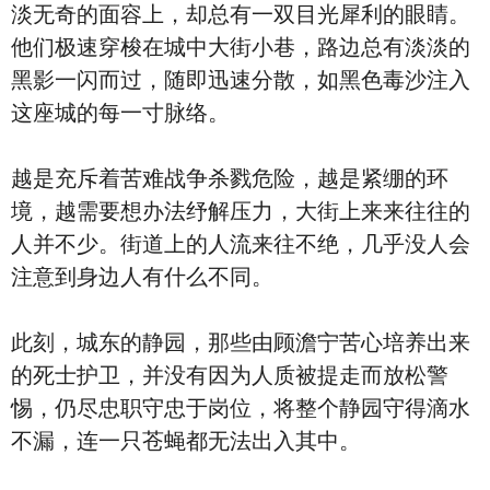
淡无奇的面容上，却总有一双目光犀利的眼睛。
他们极速穿梭在城中大街小巷，路边总有淡淡的
黑影一闪而过，随即迅速分散，如黑色毒沙注入
这座城的每一寸脉络。
越是充斥着苦难战争杀戮危险，越是紧绷的环
境，越需要想办法纾解压力，大街上来来往往的
人并不少。街道上的人流来往不绝，几乎没人会
注意到身边人有什么不同。
此刻，城东的静园，那些由顾澹宁苦心培养出来
的死士护卫，并没有因为人质被提走而放松警
惕，仍尽忠职守忠于岗位，将整个静园守得滴水
不漏，连一只苍蝇都无法出入其中。