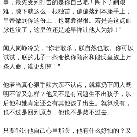
事，最先受到打击的是你自己吧！阁下子嗣艰
难，膝下就这么一根独苗，偏偏落到本座手上，
皇帝做到你这份上，也窝囊得很。若是连这点血
脉也没了，这皇位还是趁早禅让他人为妙！”
闻人岚峥冷笑，“你若敢杀，朕自然也敢。你可以
试试，朕的儿子一条命换你顾家和段氏皇族上万
条人命，谁更划算！”
他若当真心狠手辣六亲不认点，就算扔下闻人既
明不管又怎样？他又不是有问题生不出孩子，以
后他和她肯定还会有其他孩子出生。就算没有，
也不过是回到原点，他也不是熬不过去。
只要能过他自己心里那关，他有什么好怕的？又