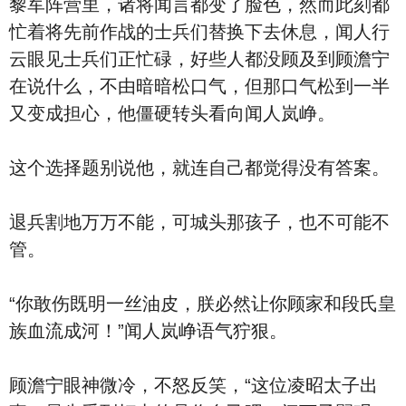
黎军阵营里，诸将闻言都变了脸色，然而此刻都
忙着将先前作战的士兵们替换下去休息，闻人行
云眼见士兵们正忙碌，好些人都没顾及到顾澹宁
在说什么，不由暗暗松口气，但那口气松到一半
又变成担心，他僵硬转头看向闻人岚峥。
这个选择题别说他，就连自己都觉得没有答案。
退兵割地万万不能，可城头那孩子，也不可能不
管。
“你敢伤既明一丝油皮，朕必然让你顾家和段氏皇
族血流成河！”闻人岚峥语气狞狠。
顾澹宁眼神微冷，不怒反笑，“这位凌昭太子出