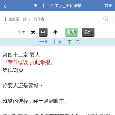
第四十二章 要人_不负卿情
首页
大
中
小
护眼
关灯
字体：
上一章
目录
下一章
第四十二章 要人
『章节错误,点此举报』
第(1/3)页
你要人还是要城？
残酷的选择，终于逼到眼前。