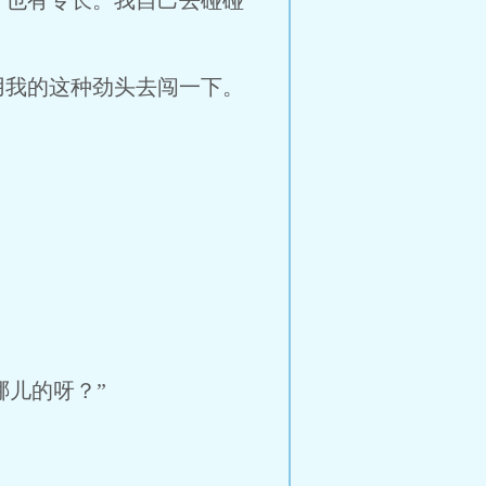
，也有专长。我自己去碰碰
用我的这种劲头去闯一下。
哪儿的呀？”