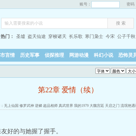
账号：
密码
热门：
圣墟
盗天仙途
穿梭诸天
长乐歌
寒门枭士
今宋
公子千秋
都市言情
历史军事
侦探推理
网游动漫
科幻小说
恐怖灵
第22章 爱情（续）
读：
无上仙国
修罗武神
逆鳞
超品相师
真武世界
我的1979
大魏宫廷
天启之门
流氓艳遇
来友好的与她握了握手。