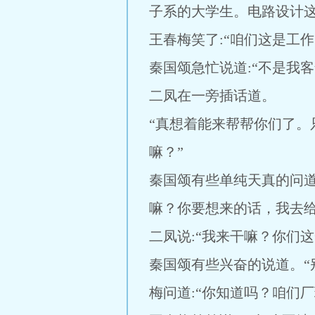
子系的大学生。电路设计
王春梅笑了:“咱们这是工
秦国颂急忙说道:“不是我
二凤在一旁插话道。
“真想着能来帮帮你们了
嘛？”
秦国颂有些单纯天真的问
嘛？你要想来的话，我去给
二凤说:“我来干嘛？你们
秦国颂有些兴奋的说道。“
梅问道:“你知道吗？咱们