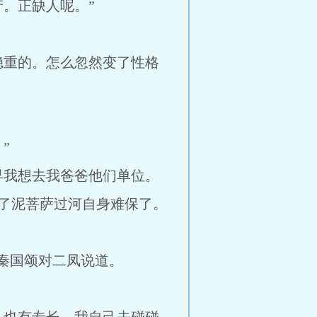
。正缺人呢。”
稳重的。怎么忽然变了性格
”
早我想去我爸爸他们单位。
了泥菩萨过河自身难保了。
秦国颂对二凤说道。