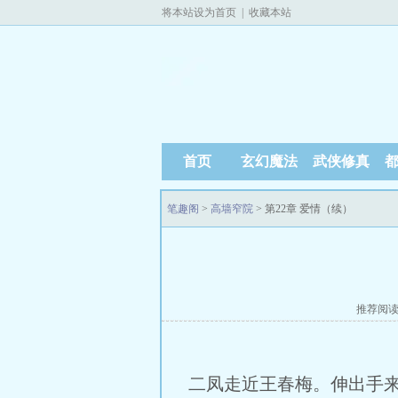
将本站设为首页
|
收藏本站
首页
玄幻魔法
武侠修真
笔趣阁
>
高墙窄院
> 第22章 爱情（续）
推荐阅
二凤走近王春梅。伸出手