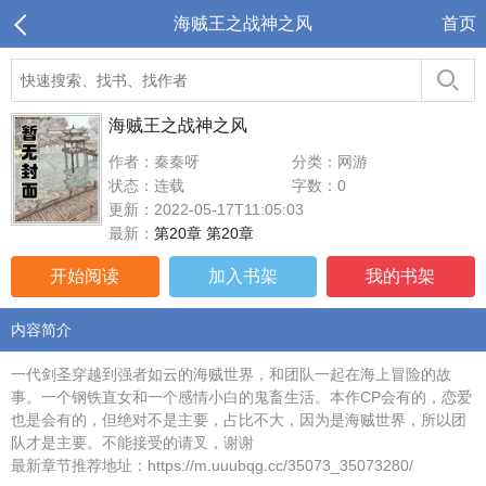
海贼王之战神之风
首页
海贼王之战神之风
作者：秦秦呀
分类：网游
状态：连载
字数：0
更新：2022-05-17T11:05:03
最新：
第20章 第20章
开始阅读
加入书架
我的书架
内容简介
一代剑圣穿越到强者如云的海贼世界，和团队一起在海上冒险的故
事。一个钢铁直女和一个感情小白的鬼畜生活。本作CP会有的，恋爱
也是会有的，但绝对不是主要，占比不大，因为是海贼世界，所以团
队才是主要。不能接受的请叉，谢谢
最新章节推荐地址：https://m.uuubqg.cc/35073_35073280/