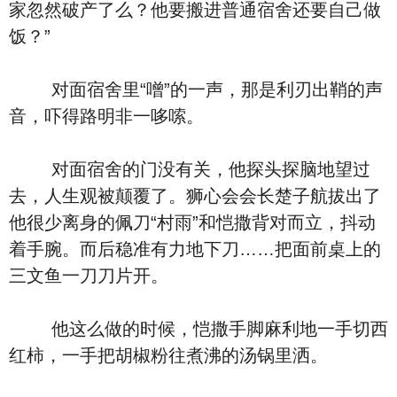
家忽然破产了么？他要搬进普通宿舍还要自己做
饭？”
对面宿舍里“噌”的一声，那是利刃出鞘的声
音，吓得路明非一哆嗦。
对面宿舍的门没有关，他探头探脑地望过
去，人生观被颠覆了。狮心会会长楚子航拔出了
他很少离身的佩刀“村雨”和恺撒背对而立，抖动
着手腕。而后稳准有力地下刀……把面前桌上的
三文鱼一刀刀片开。
他这么做的时候，恺撒手脚麻利地一手切西
红柿，一手把胡椒粉往煮沸的汤锅里洒。