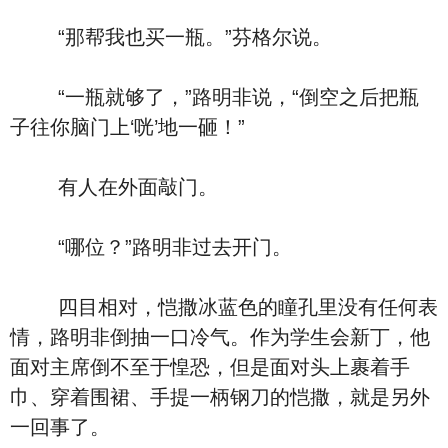
“那帮我也买一瓶。”芬格尔说。
“一瓶就够了，”路明非说，“倒空之后把瓶
子往你脑门上‘咣’地一砸！”
有人在外面敲门。
“哪位？”路明非过去开门。
四目相对，恺撒冰蓝色的瞳孔里没有任何表
情，路明非倒抽一口冷气。作为学生会新丁，他
面对主席倒不至于惶恐，但是面对头上裹着手
巾、穿着围裙、手提一柄钢刀的恺撒，就是另外
一回事了。