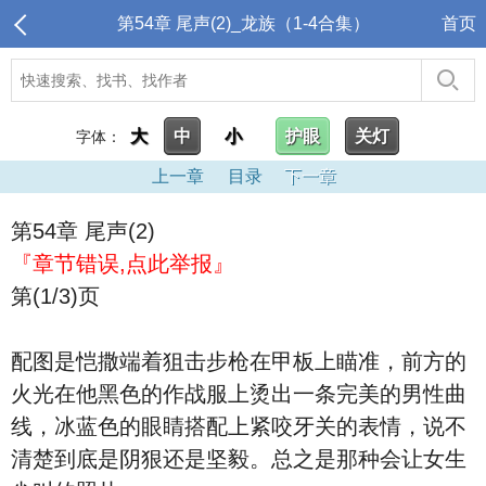
第54章 尾声(2)_龙族（1-4合集）
首页
大
中
小
护眼
关灯
字体：
上一章
目录
下一章
第54章 尾声(2)
『章节错误,点此举报』
第(1/3)页
配图是恺撒端着狙击步枪在甲板上瞄准，前方的
火光在他黑色的作战服上烫出一条完美的男性曲
线，冰蓝色的眼睛搭配上紧咬牙关的表情，说不
清楚到底是阴狠还是坚毅。总之是那种会让女生