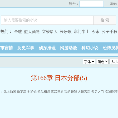
账号：
密码
热门：
圣墟
盗天仙途
穿梭诸天
长乐歌
寒门枭士
今宋
公子千秋
都市言情
历史军事
侦探推理
网游动漫
科幻小说
恐怖灵
第166章 日本分部(5)
读：
无上仙国
修罗武神
逆鳞
超品相师
真武世界
我的1979
大魏宫廷
天启之门
流氓艳遇