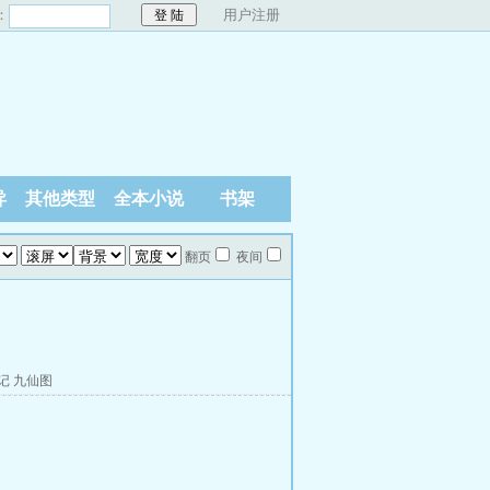
：
用户注册
异
其他类型
全本小说
书架
翻页
夜间
记
九仙图